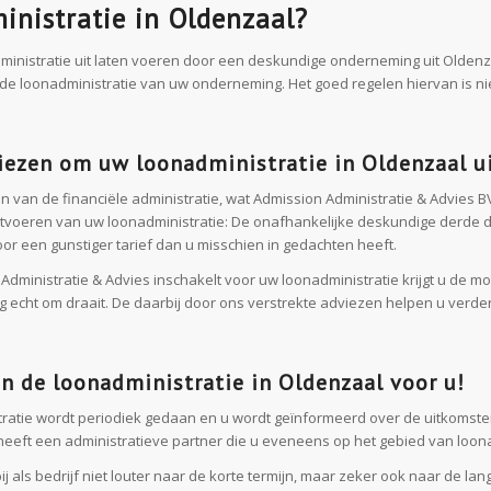
inistratie in Oldenzaal?
dministratie uit laten voeren door een deskundige onderneming uit Oldenza
de loonadministratie van uw onderneming. Het goed regelen hiervan is niet
ezen om uw loonadministratie in Oldenzaal ui
n van de financiële administratie, wat Admission Administratie & Advies BV
uitvoeren van uw loonadministratie: De onafhankelijke deskundige derde d
oor een gunstiger tarief dan u misschien in gedachten heeft.
 Administratie & Advies inschakelt voor uw loonadministratie krijgt u de 
echt om draait. De daarbij door ons verstrekte adviezen helpen u verder
en de loonadministratie in Oldenzaal voor u!
ratie wordt periodiek gedaan en u wordt geïnformeerd over de uitkomsten
eeft een administratieve partner die u eveneens op het gebied van loonad
j als bedrijf niet louter naar de korte termijn, maar zeker ook naar de la