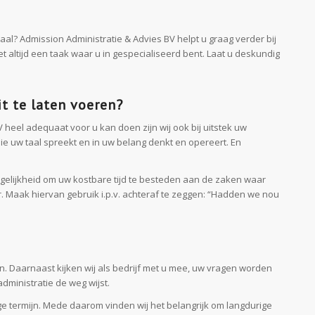
al? Admission Administratie & Advies BV helpt u graag verder bij
 altijd een taak waar u in gespecialiseerd bent. Laat u deskundig
t te laten voeren?
 heel adequaat voor u kan doen zijn wij ook bij uitstek uw
ie uw taal spreekt en in uw belang denkt en opereert. En
mogelijkheid om uw kostbare tijd te besteden aan de zaken waar
. Maak hiervan gebruik i.p.v. achteraf te zeggen: “Hadden we nou
. Daarnaast kijken wij als bedrijf met u mee, uw vragen worden
ministratie de weg wijst.
nge termijn. Mede daarom vinden wij het belangrijk om langdurige