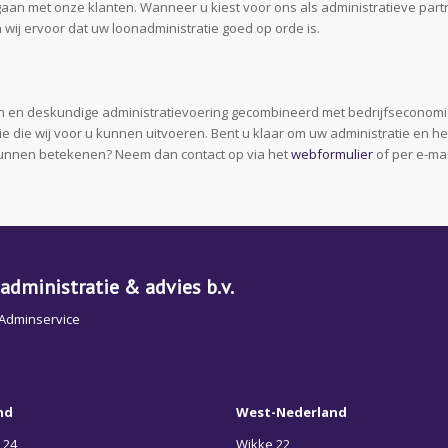
 gaan met onze klanten. Wanneer u kiest voor ons als administratieve partn
 wij ervoor dat uw loonadministratie goed op orde is.
en deskundige administratievoering gecombineerd met bedrijfseconomisch 
ie die wij voor u kunnen uitvoeren. Bent u klaar om uw administratie en 
kunnen betekenen? Neem dan contact op via het
webformulier
of per e-ma
administratie & advies b.v.
 Adminservice
nd
West-Nederland
 24
Wikke 22