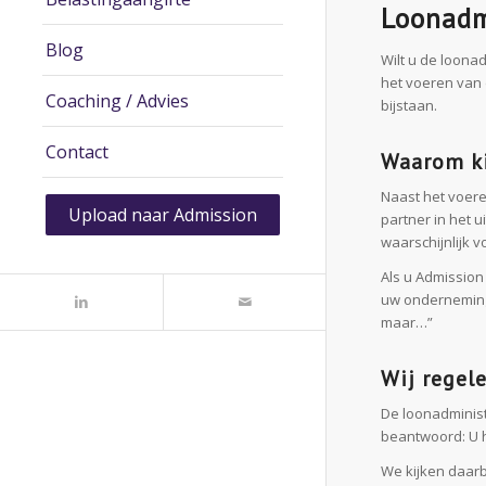
Loonadm
Blog
Wilt u de loona
het voeren van 
Coaching / Advies
bijstaan.
Contact
Waarom ki
Naast het voere
Upload naar Admission
partner in het 
waarschijnlijk v
Als u Admission
uw onderneming 
maar…”
Wij regel
De loonadminist
beantwoord: U h
We kijken daarbi