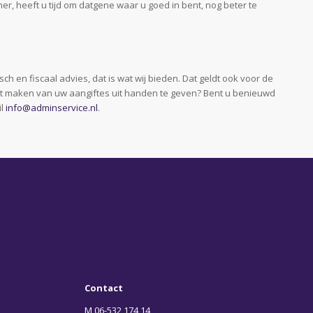
er, heeft u tijd om datgene waar u goed in bent, nog beter te
en fiscaal advies, dat is wat wij bieden. Dat geldt ook voor de
het maken van uw aangiftes uit handen te geven? Bent u benieuwd
il
info@adminservice.nl
.
Contact
M 06-532 174 14