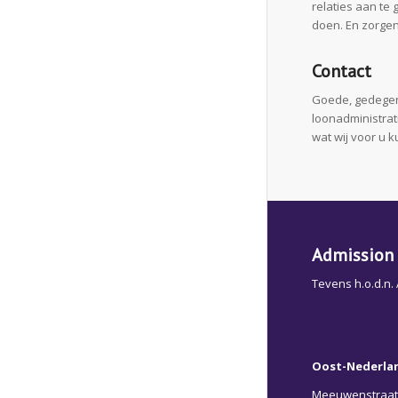
relaties aan te
doen. En zorgen
Contact
Goede, gedegen 
loonadministrat
wat wij voor u 
Admission 
Tevens h.o.d.n.
Oost-Nederla
Meeuwenstraat