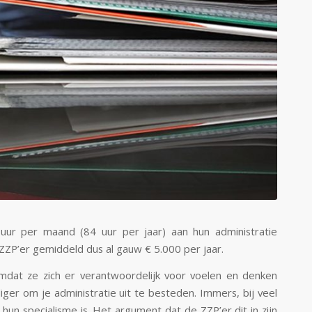
uur per maand (84 uur per jaar) aan hun administratie
 ZZP’er gemiddeld dus al gauw € 5.000 per jaar.
mdat ze zich er verantwoordelijk voor voelen en denken
liger om je administratie uit te besteden. Immers, bij veel
 hun specialisme is. Het argument dat de ZZP’er dit in zijn