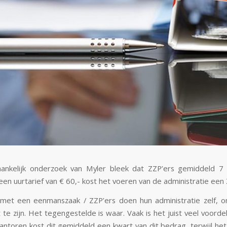
hankelijk onderzoek van Myler bleek dat ZZP’ers gemiddeld 7 
een uurtarief van € 60,- kost het voeren van de administratie een
met een eenmanszaak / ZZP’ers doen hun administratie zelf, o
te zijn. Het tegengestelde is waar. Vaak is het juist veel voorde
kantoren kost dit gemiddeld een
kwart
van dit bedrag, terwijl het