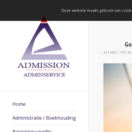
Deze website maakt gebruik van cooki
Go
ACTUEEL / TIPS
,
B
Home
Administratie / Boekhouding
Belastingaangifte