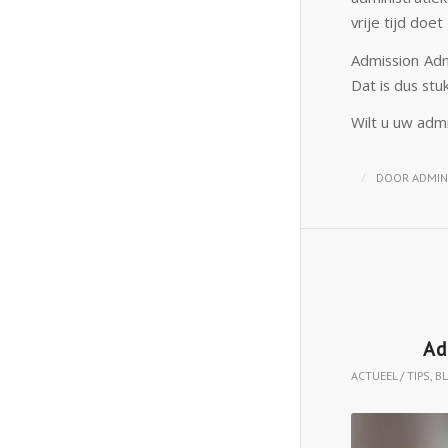
vrije tijd doe
Admission Admi
Dat is dus stu
Wilt u uw adm
/
DOOR
ADMIN
Ad
ACTUEEL / TIPS
,
B