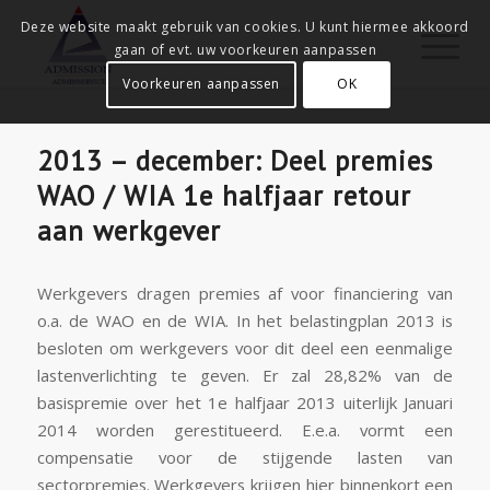
Deze website maakt gebruik van cookies. U kunt hiermee akkoord
gaan of evt. uw voorkeuren aanpassen
Voorkeuren aanpassen
OK
2013 – december: Deel premies
WAO / WIA 1e halfjaar retour
aan werkgever
Werkgevers dragen premies af voor financiering van
o.a. de WAO en de WIA. In het belastingplan 2013 is
besloten om werkgevers voor dit deel een eenmalige
lastenverlichting te geven. Er zal 28,82% van de
basispremie over het 1e halfjaar 2013 uiterlijk Januari
2014 worden gerestitueerd. E.e.a. vormt een
compensatie voor de stijgende lasten van
sectorpremies. Werkgevers krijgen hier binnenkort een