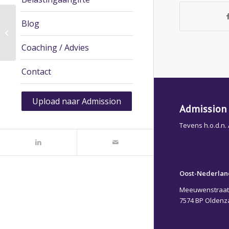
Blog
2014 – februari: Wijziging KvK inzake
organisatie en werkwijze(s) –...
Coaching / Advies
Contact
Upload naar Admission
Admission 
Tevens h.o.d.n.
Oost-Nederlan
Meeuwenstraat
7574 BP Oldenz