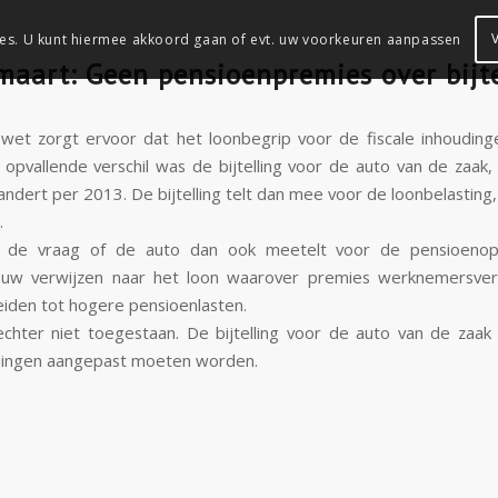
es. U kunt hiermee akkoord gaan of evt. uw voorkeuren aanpassen
aart: Geen pensioenpremies over bijte
wet zorgt ervoor dat het loonbegrip voor de fiscale inhoudin
opvallende verschil was de bijtelling voor de auto van de zaak
andert per 2013. De bijtelling telt dan mee voor de loonbelasting
.
s de vraag of de auto dan ook meetelt voor de pensioenop
uw verwijzen naar het loon waarover premies werknemersver
 leiden tot hogere pensioenlasten.
t echter niet toegestaan. De bijtelling voor de auto van de zaak
lingen aangepast moeten worden.