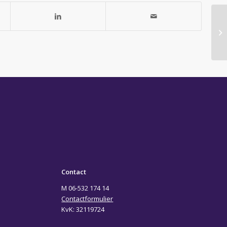
20
ar
wi
Contact
M 06-532 174 14
Contactformulier
KvK: 32119724