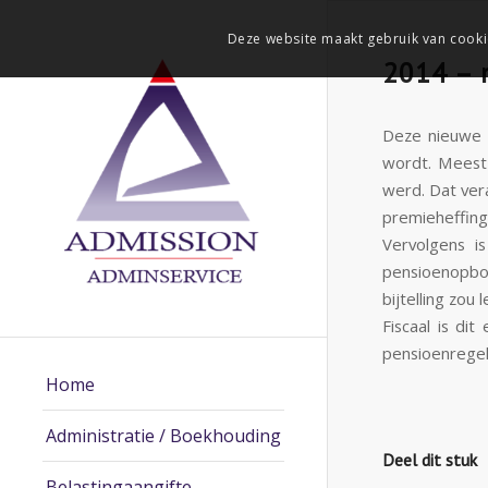
Deze website maakt gebruik van cooki
2014 – m
Deze nieuwe 
wordt. Meest 
werd. Dat ver
premieheffing
Vervolgens i
pensioenopbo
bijtelling zou
Fiscaal is di
pensioenrege
Home
Administratie / Boekhouding
Deel dit stuk
Belastingaangifte